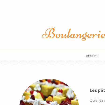
Aller
au
contenu
(Pressez
Boulangerie 
Entrée)
ACCUEIL
Les pât
Qu’elles 