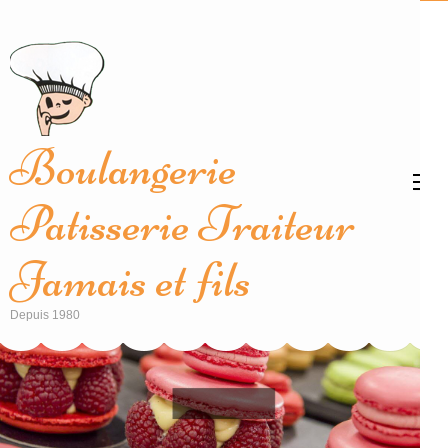
Aller
au
contenu
(Pressez
Entrée)
Boulangerie
Patisserie Traiteur
Jamais et fils
Depuis 1980