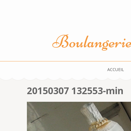
Aller
au
contenu
(Pressez
Boulangerie 
Entrée)
ACCUEIL
20150307 132553-min