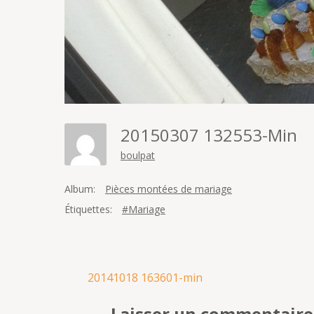
20150307 132553-Min
boulpat
Album:
Pièces montées de mariage
Étiquettes:
#Mariage
Navigation
20141018 163601-min
de
Laisser un commentaire