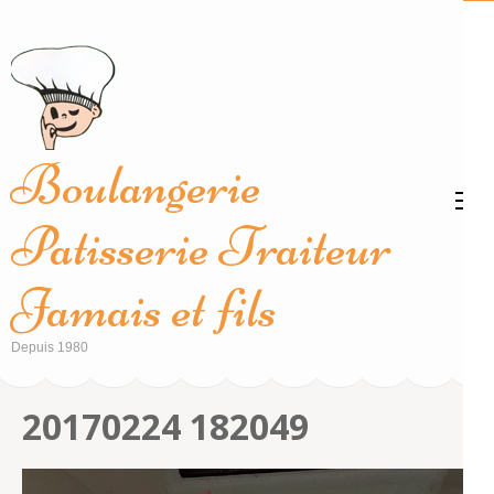
Aller
au
contenu
(Pressez
Entrée)
Boulangerie
Patisserie Traiteur
Jamais et fils
Depuis 1980
20170224 182049