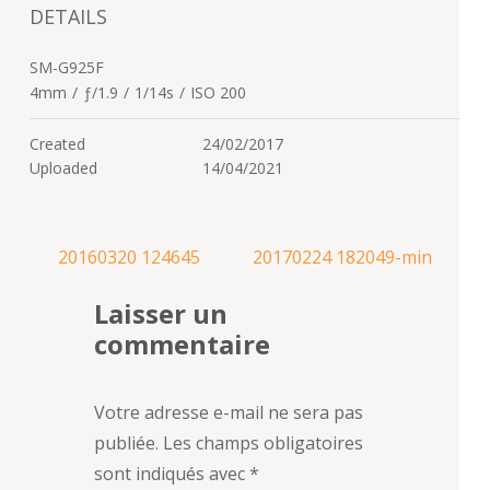
DETAILS
SM-G925F
4mm
/
ƒ/1.9
/
1/14s
/
ISO 200
Created
24/02/2017
Uploaded
14/04/2021
Navigation
20160320 124645
20170224 182049-min
de
Laisser un
l’article
commentaire
Votre adresse e-mail ne sera pas
publiée.
Les champs obligatoires
sont indiqués avec
*