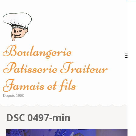
Aller
au
contenu
(Pressez
Entrée)
Boulangerie
Patisserie Traiteur
Jamais et fils
Depuis 1980
DSC 0497-min