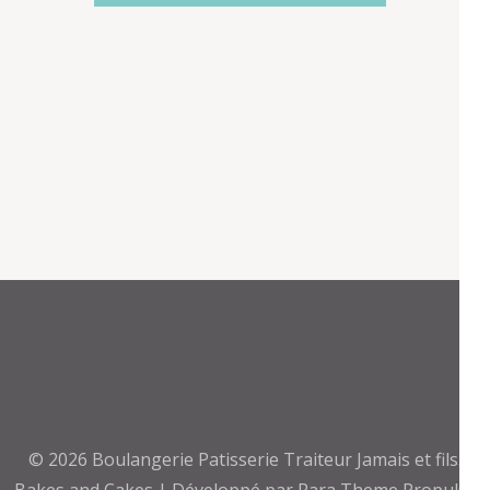
© 2026
Boulangerie Patisserie Traiteur Jamais et fils
.
Bakes and Cakes | Développé par
Rara Theme
Propulsé