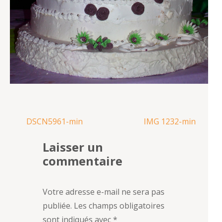
Navigation
DSCN5961-min
IMG 1232-min
de
Laisser un
l’article
commentaire
Votre adresse e-mail ne sera pas
publiée.
Les champs obligatoires
sont indiqués avec
*