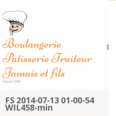
Aller
au
contenu
(Pressez
Entrée)
Boulangerie
Patisserie Traiteur
Jamais et fils
Depuis 1980
FS 2014-07-13 01-00-54
WIL458-min