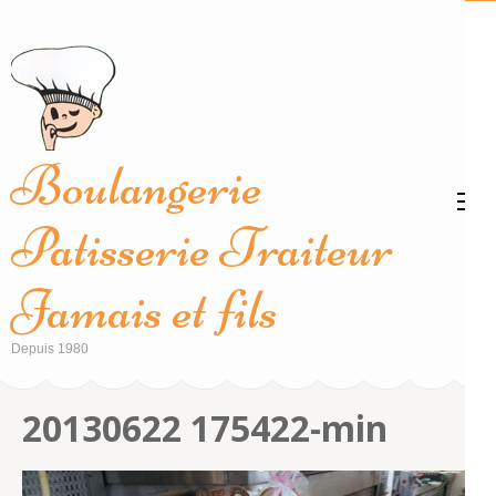
Aller
au
contenu
(Pressez
Entrée)
Boulangerie
Patisserie Traiteur
Jamais et fils
Depuis 1980
20130622 175422-min