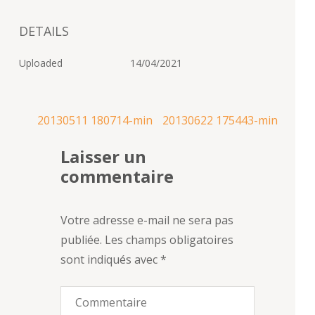
DETAILS
Uploaded
14/04/2021
Navigation
20130511 180714-min
20130622 175443-min
de
Laisser un
l’article
commentaire
Votre adresse e-mail ne sera pas
publiée.
Les champs obligatoires
sont indiqués avec
*