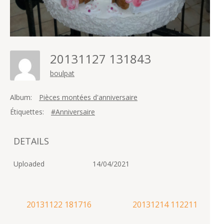
20131127 131843
boulpat
Album:
Pièces montées d'anniversaire
Étiquettes:
#Anniversaire
DETAILS
Uploaded
14/04/2021
Navigation
20131122 181716
20131214 112211
de