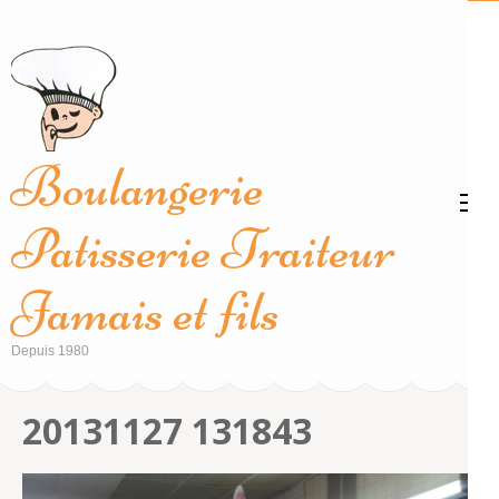
Aller
au
contenu
(Pressez
Entrée)
Boulangerie
Patisserie Traiteur
Jamais et fils
Depuis 1980
20131127 131843