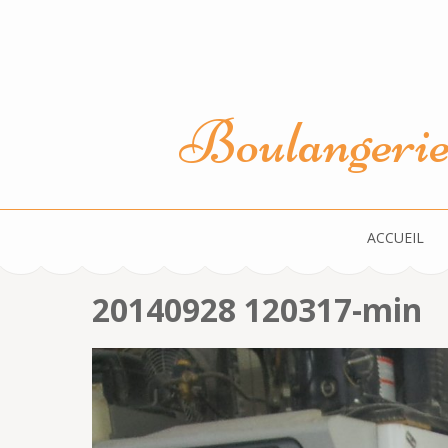
Aller
au
contenu
(Pressez
Boulangerie 
Entrée)
ACCUEIL
20140928 120317-min