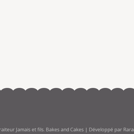
iteur Jamais et fils
.
Bakes and Cakes | Développé par
Rar