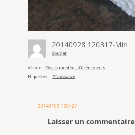
20140928 120317-Min
boulpat
Album:
Pièces montées d'évènements
Étiquettes:
#Naissance
Navigation
20140109 133727
de
Laisser un commentaire
l’article