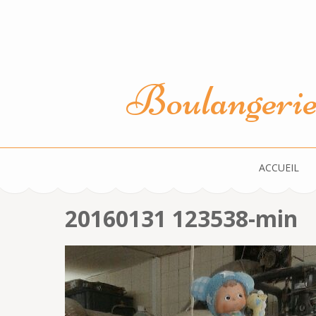
Aller
au
contenu
(Pressez
Boulangerie 
Entrée)
ACCUEIL
20160131 123538-min