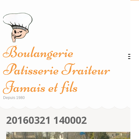
Aller
au
contenu
(Pressez
Entrée)
Boulangerie
Patisserie Traiteur
Jamais et fils
Depuis 1980
20160321 140002