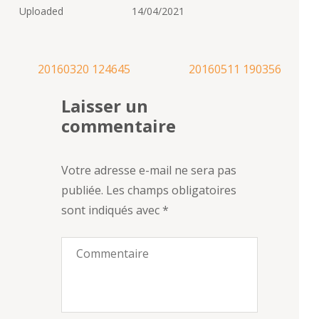
Uploaded
14/04/2021
Navigation
20160320 124645
20160511 190356
de
Laisser un
l’article
commentaire
Votre adresse e-mail ne sera pas
publiée.
Les champs obligatoires
sont indiqués avec
*