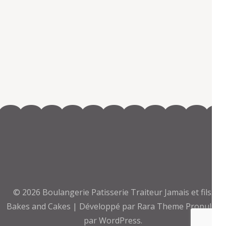
© 2026
Boulangerie Patisserie Traiteur Jamais et fils
.
Bakes and Cakes | Développé par
Rara Theme
Propulsé
par
WordPress.