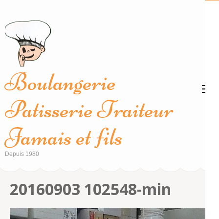
Aller
au
contenu
(Pressez
Entrée)
Boulangerie
Patisserie Traiteur
Jamais et fils
Depuis 1980
20160903 102548-min