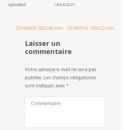
Uploaded
14/04/2021
Navigation
20160806 182540-min
20160916 190022-min
de
Laisser un
l’article
commentaire
Votre adresse e-mail ne sera pas
publiée.
Les champs obligatoires
sont indiqués avec
*