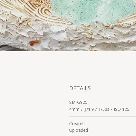
DETAILS
SM-G925F
4mm
/
ƒ/1.9
/
1/50s
/
ISO 125
Created
Uploaded