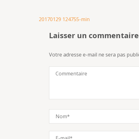
Navigation
20170129 124755-min
de
Laisser un commentaire
l’article
Votre adresse e-mail ne sera pas publi