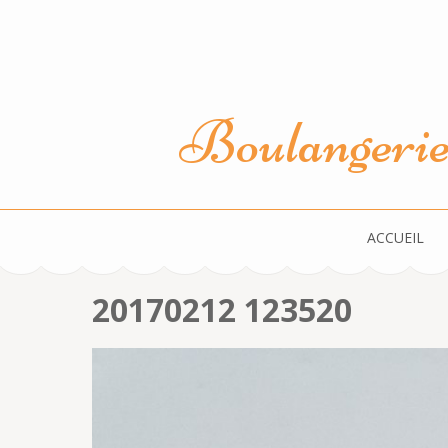
Aller
au
contenu
(Pressez
Boulangerie 
Entrée)
ACCUEIL
20170212 123520