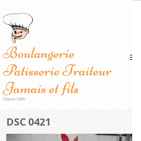
Aller
au
contenu
(Pressez
Entrée)
Boulangerie
Patisserie Traiteur
Jamais et fils
Depuis 1980
DSC 0421