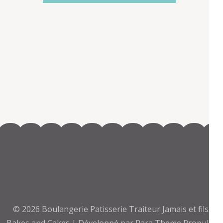
© 2026
Boulangerie Patisserie Traiteur Jamais et fils
.
Bakes and Cakes | Développé par
Rara Theme
Propulsé