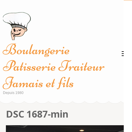
Aller
au
contenu
(Pressez
Entrée)
Boulangerie
Patisserie Traiteur
Jamais et fils
Depuis 1980
DSC 1687-min