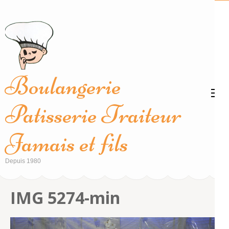
Aller
au
contenu
(Pressez
Entrée)
Boulangerie
Patisserie Traiteur
Jamais et fils
Depuis 1980
IMG 5274-min