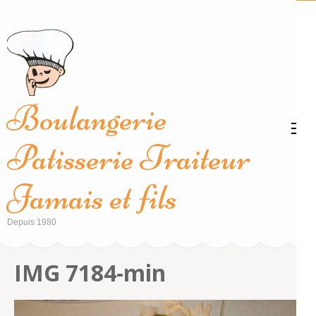
Aller
au
contenu
(Pressez
Entrée)
Boulangerie
Patisserie Traiteur
Jamais et fils
Depuis 1980
IMG 7184-min