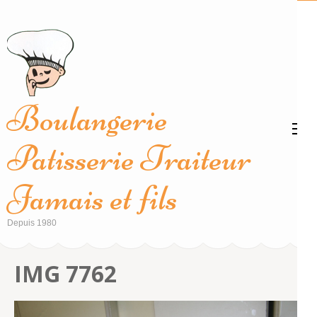
Aller
au
contenu
(Pressez
Entrée)
Boulangerie
Patisserie Traiteur
Jamais et fils
Depuis 1980
IMG 7762