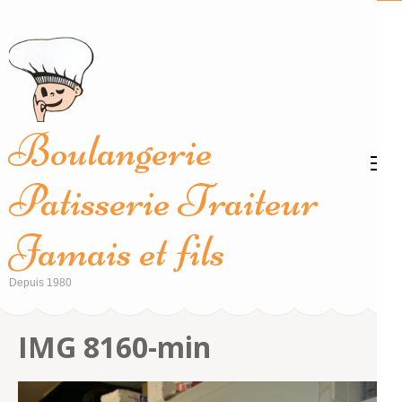
Aller
au
contenu
(Pressez
Entrée)
Boulangerie
Patisserie Traiteur
Jamais et fils
Depuis 1980
IMG 8160-min